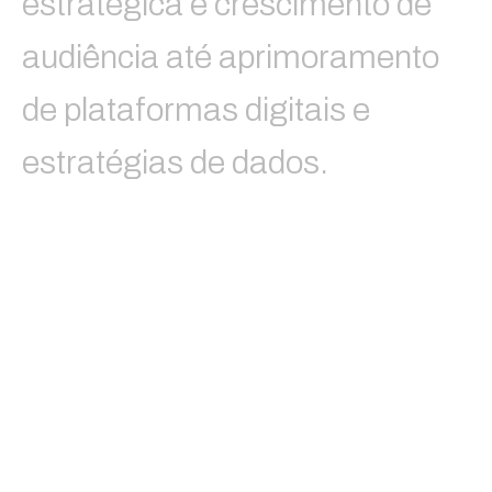
e
s
t
r
a
t
é
g
i
c
a
e
c
r
e
s
c
i
m
e
n
t
o
d
e
a
u
d
i
ê
n
c
i
a
a
t
é
a
p
r
i
m
o
r
a
m
e
n
t
o
d
e
p
l
a
t
a
f
o
r
m
a
s
d
i
g
i
t
a
i
s
e
e
s
t
r
a
t
é
g
i
a
s
d
e
d
a
d
o
s
.