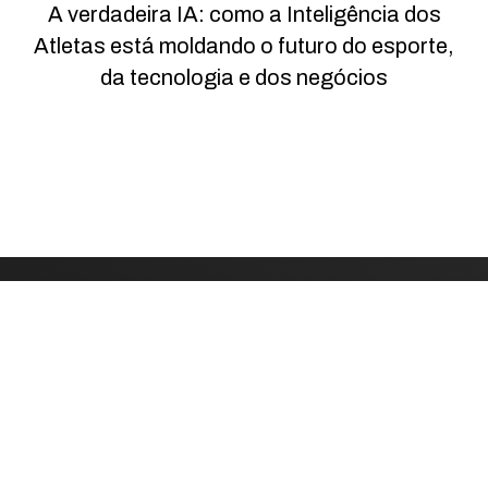
A verdadeira IA: como a Inteligência dos
Atletas está moldando o futuro do esporte,
da tecnologia e dos negócios
LET'S BUILD
WHAT'S NEXT
TOGETHER.
Reach out to explore how we can help you unlock
new value, streamline operations, or spark digital