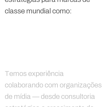
classe mundial como:
T
e
m
o
s
e
x
p
e
r
i
ê
n
c
i
a
c
o
l
a
b
o
r
a
n
d
o
c
o
m
o
r
g
a
n
i
z
a
ç
õ
e
s
d
e
m
í
d
i
a
—
d
e
s
d
e
c
o
n
s
u
l
t
o
r
i
a